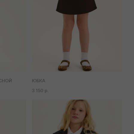
СНОЙ
ЮБКА
3 150
р.