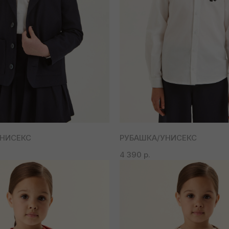
НИСЕКС
РУБАШКА/УНИСЕКС
4 390
р.