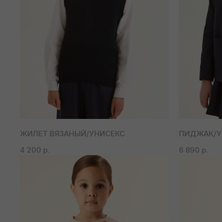
ЖИЛЕТ ВЯЗАНЫЙ/УНИСЕКС
ПИДЖАК/У
4 200
р.
6 890
р.