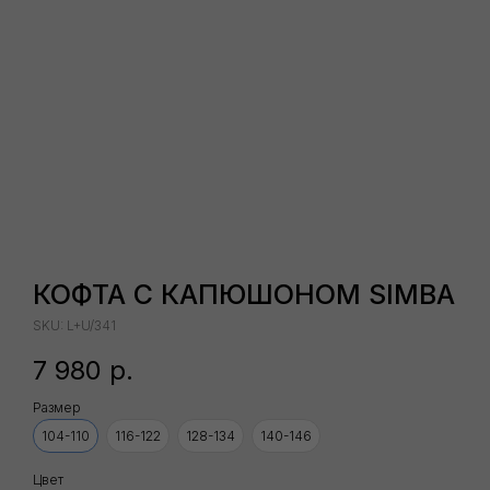
КОФТА С КАПЮШОНОМ SIMBA
SKU:
L+U/341
7 980
р.
Размер
104-110
116-122
128-134
140-146
Цвет