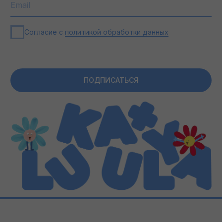
ПОКУПАТЕЛЯМ
ИНФОРМАЦИЯ
О БРЕНДЕ
КОНТАКТЫ
ДОСТАВКА И ВОЗВРАТ
ПОЛИТИКА ОБРАБОТКИ
ДАННЫХ
ОПТОВЫЕ ПОСТАВКИ
О НАС
ВОПРОСЫ?
БЛОГ
8 (800) 300 87 46
INFO@LUKA.CLOTHING
ПУБЛИЧНАЯ ОФЕРТА
ООО "ЛУКА ПЛЮС УЛЯ"
ИНН: 5505074892
КПП: 550501001
ОГРН: 1255500004583