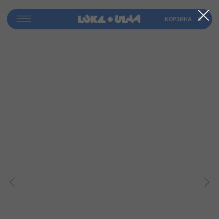
​КОРЗИНА
0