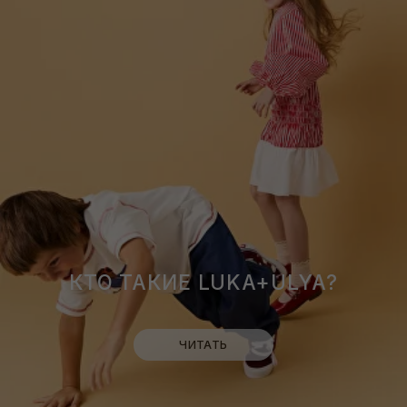
О БРЕНДЕ
КОНТАКТЫ
ДОСТАВКА И ВОЗВРАТ
ПОЛИТИКА ОБРАБОТКИ
ДАННЫХ
ОПТОВЫЕ ПОСТАВКИ
О НАС
ВОПРОСЫ?
БЛОГ
8 (800) 300 87 46
INFO@LUKA.CLOTHING
ПУБЛИЧНАЯ ОФЕРТА
ООО "ЛУКА ПЛЮС УЛЯ"
ИНН: 5505074892
КПП: 550501001
ОГРН: 1255500004583