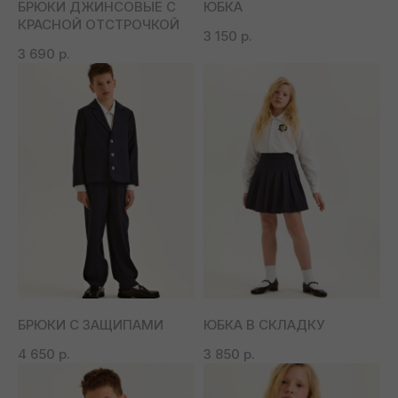
БРЮКИ ДЖИНСОВЫЕ С
ЮБКА
КРАСНОЙ ОТСТРОЧКОЙ
3 150
р.
3 690
р.
ОДЕЖДА, КОТОРУЮ
ПОЛЮБЯТ ВАШИ ДЕТИ
Первая коллекция бренда уже
доступна для заказа
СМОТРЕТЬ
БРЮКИ С ЗАЩИПАМИ
ЮБКА В СКЛАДКУ
4 650
р.
3 850
р.