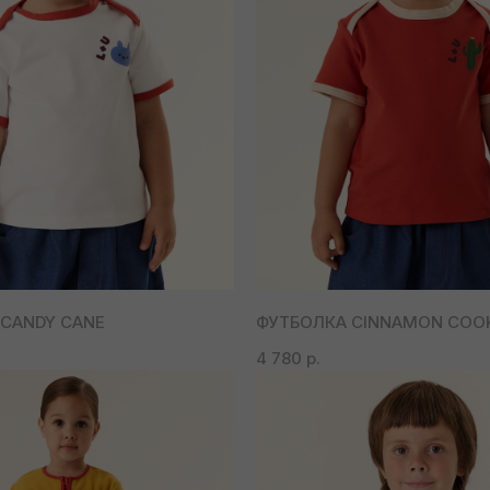
CANDY CANE
ФУТБОЛКА CINNAMON COOK
4 780
р.