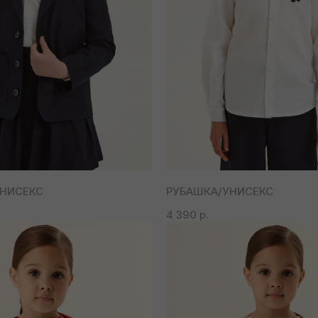
НИСЕКС
РУБАШКА/УНИСЕКС
4 390
р.