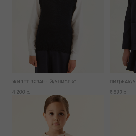
ЖИЛЕТ ВЯЗАНЫЙ/УНИСЕКС
ПИДЖАК/У
4 200
р.
6 890
р.