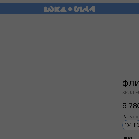
ФЛИ
SKU:
L+
6 78
Размер
104-11
Цвет