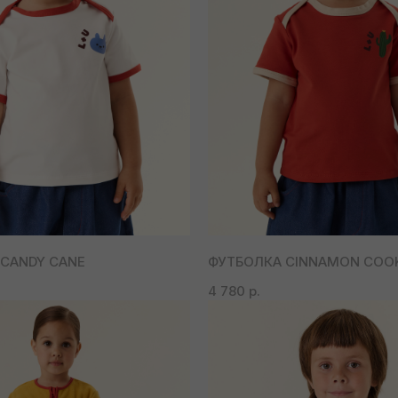
CANDY CANE
ФУТБОЛКА CINNAMON COOK
4 780
р.