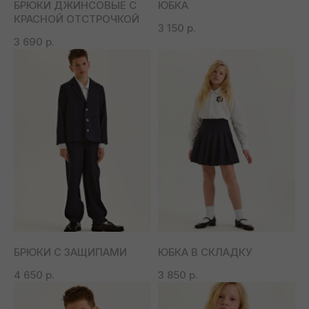
БРЮКИ ДЖИНСОВЫЕ С
ЮБКА
КРАСНОЙ ОТСТРОЧКОЙ
3 150
р.
3 690
р.
ОДЕЖДА, КОТОРУЮ
ПОЛЮБЯТ ВАШИ ДЕТИ
Первая коллекция бренда уже
доступна для заказа
СМОТРЕТЬ
БРЮКИ С ЗАЩИПАМИ
ЮБКА В СКЛАДКУ
4 650
р.
3 850
р.