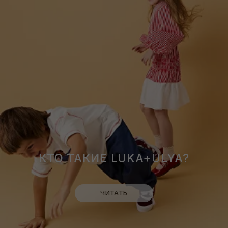
О БРЕНДЕ
КОНТАКТЫ
ДОСТАВКА И ВОЗВРАТ
ПОЛИТИКА ОБРАБОТКИ
ДАННЫХ
ОПТОВЫЕ ПОСТАВКИ
О НАС
ВОПРОСЫ?
БЛОГ
8 (800) 300 87 46
INFO@LUKA.CLOTHING
ПУБЛИЧНАЯ ОФЕРТА
ООО "ЛУКА ПЛЮС УЛЯ"
ИНН: 5505074892
КПП: 550501001
ОГРН: 1255500004583