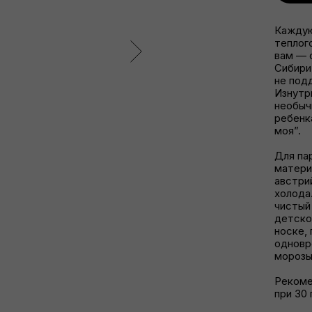
Каждую
теплог
вам — 
Сибири:
не под
Изнутр
необыч
ребенк
моя”.
Для па
матери
австри
холода
чистый
детско
носке,
одновр
морозы
Рекоме
при 30