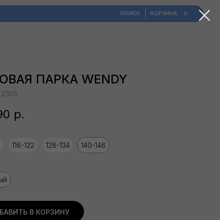
ПОИСК
​КОРЗИНА
0
ОВАЯ ПАРКА WENDY
U/305
90
р.
0
116-122
128-134
140-146
ый
БАВИТЬ В КОРЗИНУ