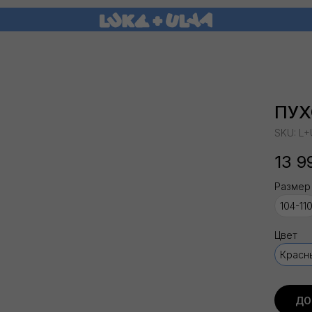
ПУХ
SKU:
L+
13 9
Размер
104-11
Цвет
Красн
ДО