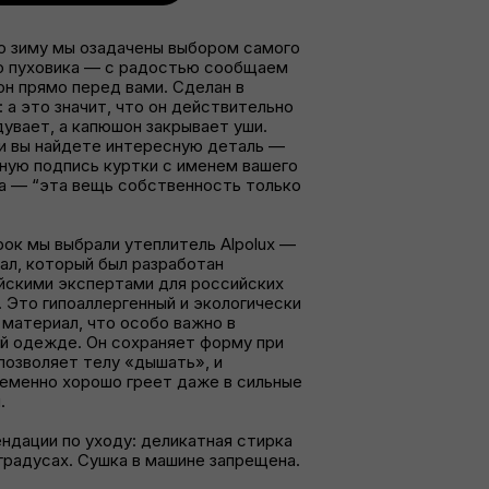
 зиму мы озадачены выбором самого
о пуховика — с радостью сообщаем
он прямо перед вами. Сделан в
 а это значит, что он действительно
дувает, а капюшон закрывает уши.
и вы найдете интересную деталь —
ную подпись куртки с именем вашего
а — “эта вещь собственность только
рок мы выбрали утеплитель Alpolux —
ал, который был разработан
йскими экспертами для российских
. Это гипоаллергенный и экологически
 материал, что особо важно в
й одежде. Он сохраняет форму при
 позволяет телу «дышать», и
еменно хорошо греет даже в сильные
.
ндации по уходу: деликатная стирка
 градусах. Сушка в машине запрещена.