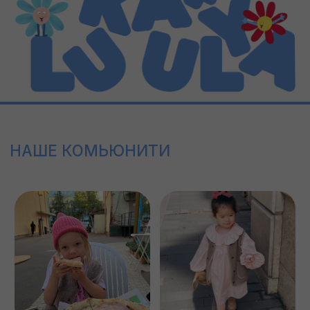
БЛОГ
8 (800) 300 87 46
INFO@LUKA.CLOTHING
ПУБЛИЧНАЯ ОФЕРТА
ООО "ЛУКА ПЛЮС УЛЯ"
ИНН: 5505074892
КПП: 550501001
ОГРН: 1255500004583